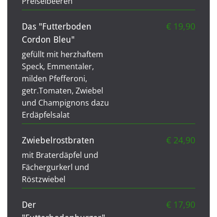
Preiselbeeren
€ 19,90
Das "Futterboden
Cordon Bleu"
gefüllt mit herzhaftem
Speck, Emmentaler,
milden Pfefferoni,
getr.Tomaten, Zwiebel
und Champignons dazu
Erdäpfelsalat
€ 24,90
Zwiebelrostbraten
mit Braterdäpfel und
Fächergurkerl und
Röstzwiebel
€ 17,90
Der