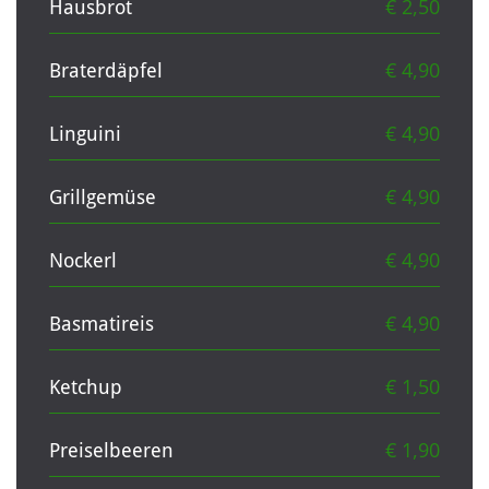
€ 2,50
Hausbrot
€ 4,90
Braterdäpfel
€ 4,90
Linguini
€ 4,90
Grillgemüse
€ 4,90
Nockerl
€ 4,90
Basmatireis
€ 1,50
Ketchup
€ 1,90
Preiselbeeren