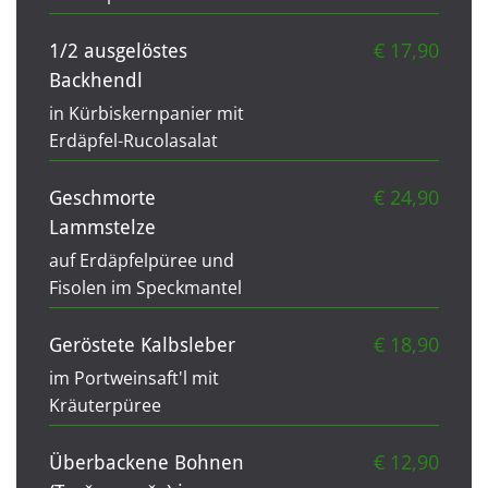
€ 17,90
1/2 ausgelöstes
Backhendl
in Kürbiskernpanier mit
Erdäpfel-Rucolasalat
€ 24,90
Geschmorte
Lammstelze
auf Erdäpfelpüree und
Fisolen im Speckmantel
€ 18,90
Geröstete Kalbsleber
im Portweinsaft'l mit
Kräuterpüree
€ 12,90
Überbackene Bohnen