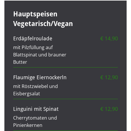
Hauptspeisen
Vegetarisch/Vegan
€ 14,90
Erdäpfelroulade
mit Pilzfüllung auf
Blattspinat und brauner
Butter
€ 12,90
Flaumige Eiernockerln
mit Röstzwiebel und
Eisbergsalat
€ 12,90
Linguini mit Spinat
Cherrytomaten und
Pinienkernen