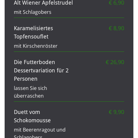
€ 6,90
Alt Wiener Apfelstrudel
mit Schlagobers
€ 8,90
Karamelisiertes
Topfensouflet
mit Kirschenröster
€ 26,90
Die Futterboden
Dessertvariation für 2
Personen
lassen Sie sich
überraschen
€ 9,90
Duett vom
Schokomousse
mit Beerenragout und
Schlagobers