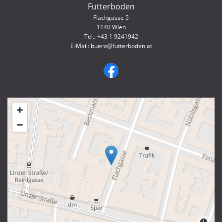
Futterboden
Flachgasse 5
1140 Wien
Tel.:
+43 1 9241942
E-Mail:
buero@futterboden.at